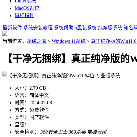
Linux系统
MacOS系统
鼠标指针
最新软件
系统安装教程
系统帮助
u盘装系统
纯净版系统
知名
当前位置：
系统之家
>
Windows 11系统
>
真正纯净版的Win11 
【干净无捆绑】真正纯净版的Win
大小：
2.79 GB
语言：
简体中文
时间：
2024-07-08
方式：
免费软件
类型：
国产软件
星级：
安全检测：
360安全卫士
360杀毒
电脑管家