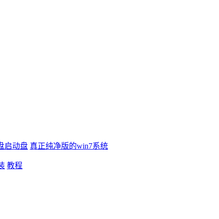
盘启动盘
真正纯净版的win7系统
装
教程