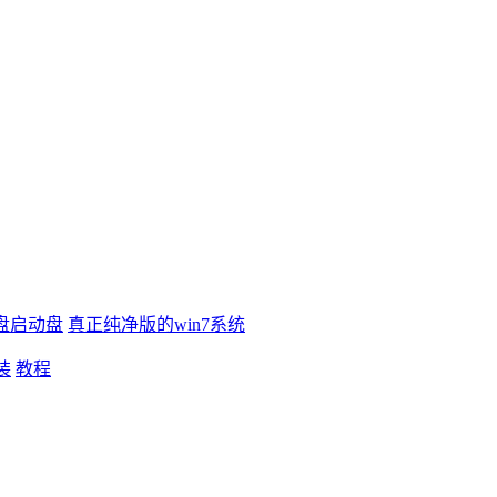
盘启动盘
真正纯净版的win7系统
装
教程