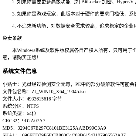
2. 如果你需要更多高级功能（如 BitLocker 加密、Hyper
3. 如果你是游戏玩家，此版本对于硬件的要求门槛低，系统资源
4. 不追求新功能，对数据安全需求较高，追求稳定的企业用户，可以
免责条款
本Windows系统及软件版权属各自产权人所有，只可用于
意，请购买正版！
系统文件信息
小贴士：光盘经过检测安全无毒，PE中的部分破解软件可能会
文件包名称：ZJ_WIN10_X64_19045.iso
文件大小：4933615616 字节
系统分区：NTFS
系统类型：64位
CRC32：9D2A07A7
MD5：3294C67E297C8101BE3125AABD99C3A9
SHA1：1096FED79F6ECB800C4C03B61543107906562A37