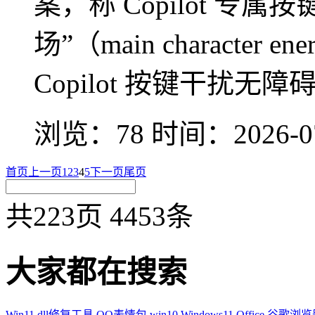
案，称 Copilot 专
场”（main charact
Copilot 按键干扰无
浏览：78
时间：
2026-0
首页
上一页
1
2
3
4
5
下一页
尾页
共223页 4453条
大家都在搜索
Win11
dll修复工具
QQ表情包
win10
Windows11
Office
谷歌浏览