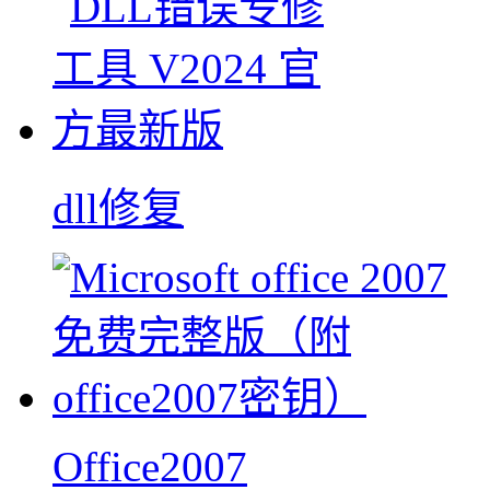
dll修复
Office2007