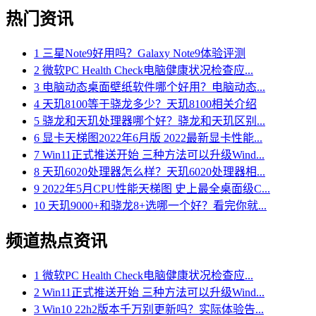
热门资讯
1
三星Note9好用吗？Galaxy Note9体验评测
2
微软PC Health Check电脑健康状况检查应...
3
电脑动态桌面壁纸软件哪个好用？电脑动态...
4
天玑8100等于骁龙多少？天玑8100相关介绍
5
骁龙和天玑处理器哪个好？骁龙和天玑区别...
6
显卡天梯图2022年6月版 2022最新显卡性能...
7
Win11正式推送开始 三种方法可以升级Wind...
8
天玑6020处理器怎么样？天玑6020处理器相...
9
2022年5月CPU性能天梯图 史上最全桌面级C...
10
天玑9000+和骁龙8+选哪一个好？看完你就...
频道热点资讯
1
微软PC Health Check电脑健康状况检查应...
2
Win11正式推送开始 三种方法可以升级Wind...
3
Win10 22h2版本千万别更新吗？实际体验告...