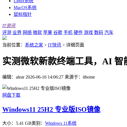
Linux系统
MacOS系统
鼠标指针
IT资讯
评测
业界
网络
微软
苹果
谷歌
手机
硬件
游戏
数码
汽车
当前位置：
系统之家
>
IT快讯
>
详细页面
实测微软新款终端工具，AI 智能体
编辑：alear
2026-06-16 14:06:27
来源于：ithome
网盘下载
Windows11 25H2 专业版ISO镜像
大小：5.41 GB
类别：
Windows 11系统