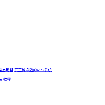
盘启动盘
真正纯净版的win7系统
装
教程