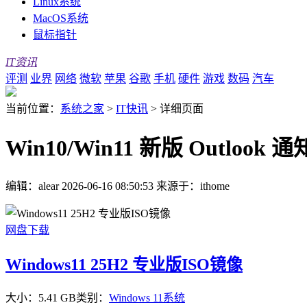
Linux系统
MacOS系统
鼠标指针
IT资讯
评测
业界
网络
微软
苹果
谷歌
手机
硬件
游戏
数码
汽车
当前位置：
系统之家
>
IT快讯
>
详细页面
Win10/Win11 新版 Outloo
编辑：alear
2026-06-16 08:50:53
来源于：ithome
网盘下载
Windows11 25H2 专业版ISO镜像
大小：5.41 GB
类别：
Windows 11系统