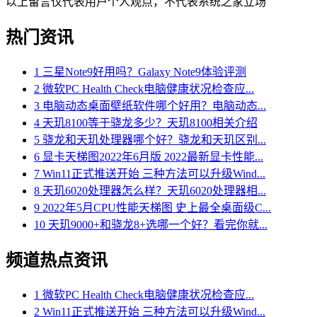
以上留言仅代表用户个人观点，不代表系统之家立场
热门资讯
1
三星Note9好用吗？Galaxy Note9体验评测
2
微软PC Health Check电脑健康状况检查应...
3
电脑动态桌面壁纸软件哪个好用？电脑动态...
4
天玑8100等于骁龙多少？天玑8100相关介绍
5
骁龙和天玑处理器哪个好？骁龙和天玑区别...
6
显卡天梯图2022年6月版 2022最新显卡性能...
7
Win11正式推送开始 三种方法可以升级Wind...
8
天玑6020处理器怎么样？天玑6020处理器相...
9
2022年5月CPU性能天梯图 史上最全桌面级C...
10
天玑9000+和骁龙8+选哪一个好？看完你就...
频道热点资讯
1
微软PC Health Check电脑健康状况检查应...
2
Win11正式推送开始 三种方法可以升级Wind...