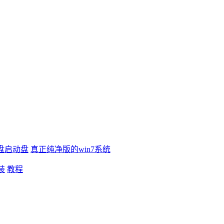
盘启动盘
真正纯净版的win7系统
装
教程