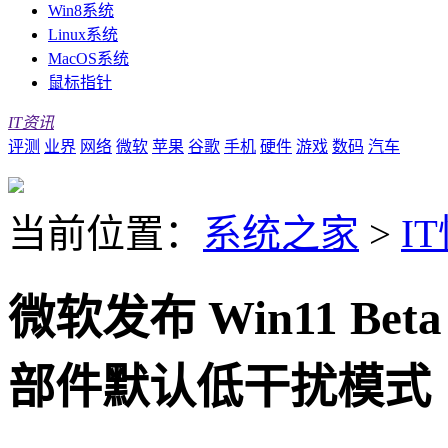
Win8系统
Linux系统
MacOS系统
鼠标指针
IT资讯
评测
业界
网络
微软
苹果
谷歌
手机
硬件
游戏
数码
汽车
当前位置：
系统之家
>
I
微软发布 Win11 Beta
部件默认低干扰模式