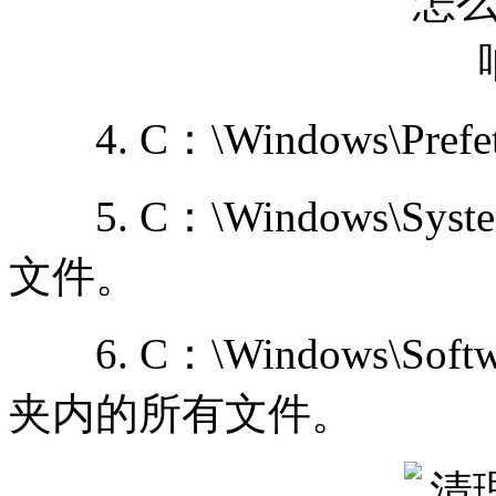
4. C：\Windows\Pr
5. C：\Windows\Syst
文件。
6. C：\Windows\Softwar
夹内的所有文件。