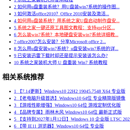
2
如何用u盘重装系统？用U盘装win7系统的操作图...
3
如何激活office2010？Office 2010安装及激活...
4
如何用u盘装系统？用系统之家U盘启动制作盘安...
5
系统之家一键还原工具图文教程：支持gpt分区...
6
怎么装win7系统？本地硬盘安装win7系统详细教...
7
office2007怎么安装？分享Microsoft office 2...
8
怎么用u盘安装win7系统？u盘安装win7系统的详...
9
已安装迅雷下载时却还是提示安装该怎么办?
10
系统之家装机大师 U 盘重装 Win7 系统教程
相关系统推荐
1
【7.14更新】Windows10 22H2 19045.7548 X64 专业版
2
【老电脑升级首选】Windows10 64位 专业精简版镜像
3
【游戏性能增强】Windows10 64位 游戏定制优化版
4
【品牌专属】雨林木风 Windows10 64位 最新正式版
5
【支持到2027年1月12日】Windows 10 企业版 LTSC 202
6
【带 IE11 浏览器】Windows10 64位 专业版