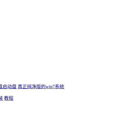
盘启动盘
真正纯净版的win7系统
装
教程