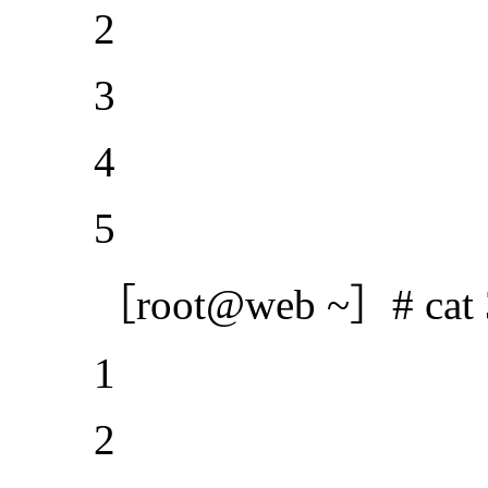
2
3
4
5
［root@web ~］# cat 3
1
2