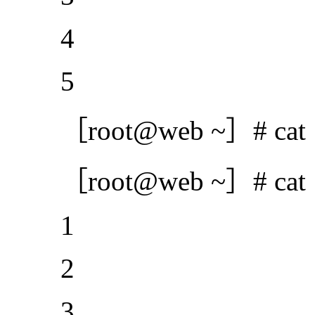
4
5
［root@web ~］# cat 1.
［root@web ~］# cat 1.txt
1
2
3