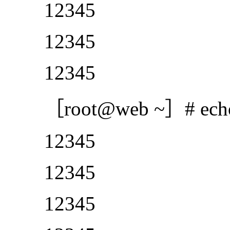
12345
12345
12345
［root@web ~］# echo 123
12345
12345
12345