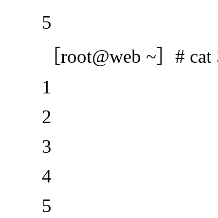
5
［root@web ~］# cat 3
1
2
3
4
5