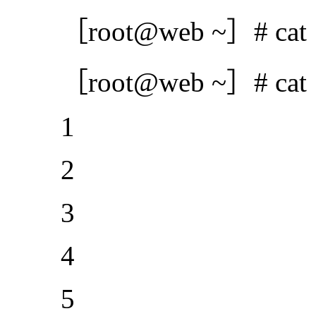
［root@web ~］# cat 1.
［root@web ~］# cat 1.txt
1
2
3
4
5