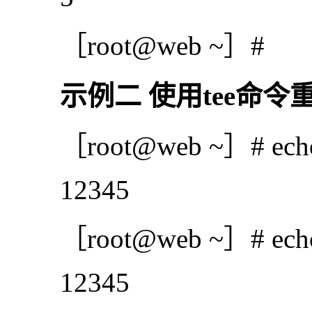
［root@web ~］#
示例二 使用tee命令
［root@web ~］# echo 1
12345
［root@web ~］# echo 12
12345