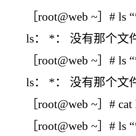
［root@web ~］# ls “*” 
ls： *： 没有那个文
［root@web ~］# ls “*” |
ls： *： 没有那个文
［root@web ~］# cat ls
［root@web ~］# ls “*” 2