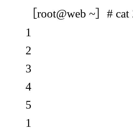
［root@web ~］# cat 2
1
2
3
4
5
1