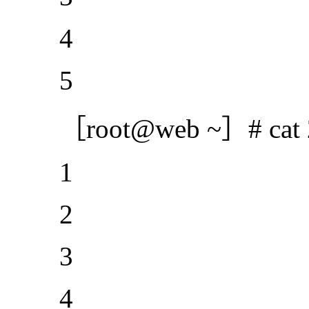
4
5
［root@web ~］# cat 2
1
2
3
4