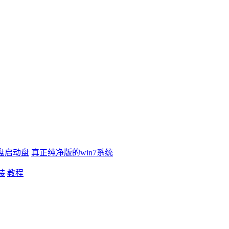
盘启动盘
真正纯净版的win7系统
装
教程