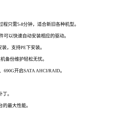
程只需5-8分钟，适合新旧各种机型。
件可以快速自动安装相应的驱动。
安装，支持PE下安装。
装机备份维护轻松无忧。
690G开启SATA AHCI/RAID。
补丁。
平台的最大性能。
。