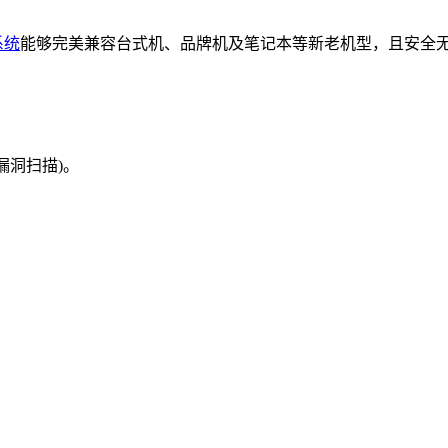
系统
能够完美兼容台式机、品牌机及笔记本等新老机型，且安全无
漏洞扫描)。
。