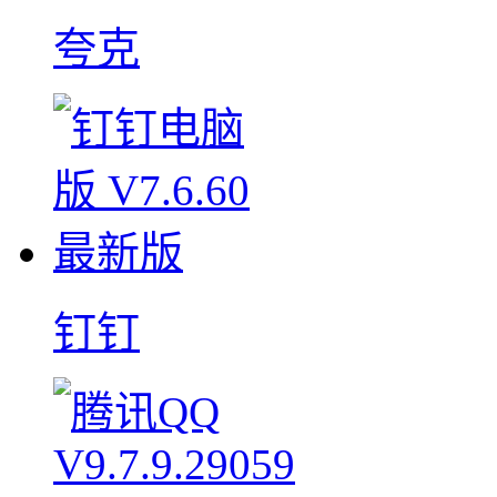
夸克
钉钉