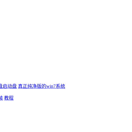
盘启动盘
真正纯净版的win7系统
装
教程