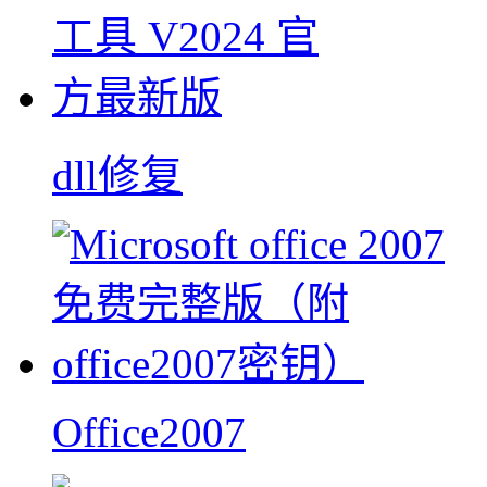
dll修复
Office2007