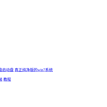
盘启动盘
真正纯净版的win7系统
装
教程