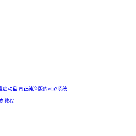
盘启动盘
真正纯净版的win7系统
装
教程