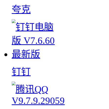
夸克
钉钉