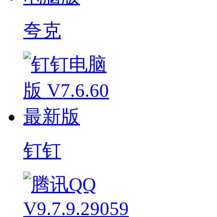
夸克
钉钉