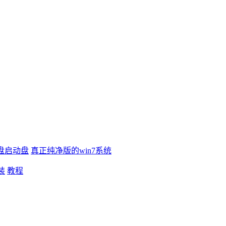
盘启动盘
真正纯净版的win7系统
装
教程