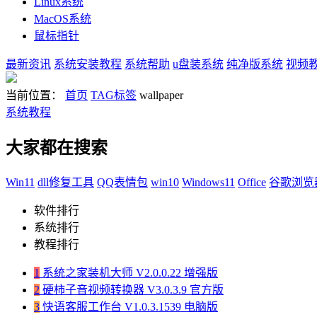
Linux系统
MacOS系统
鼠标指针
最新资讯
系统安装教程
系统帮助
u盘装系统
纯净版系统
视频
当前位置：
首页
TAG标签
wallpaper
系统教程
大家都在搜索
Win11
dll修复工具
QQ表情包
win10
Windows11
Office
谷歌浏览
软件排行
系统排行
教程排行
1
系统之家装机大师 V2.0.0.22 增强版
2
硬柿子音视频转换器 V3.0.3.9 官方版
3
快语客服工作台 V1.0.3.1539 电脑版