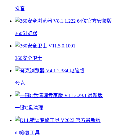
抖音
360浏览器
360安全卫士
夸克
一键C盘清理
dll修复工具