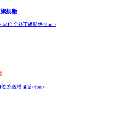
补丁旗舰版
版