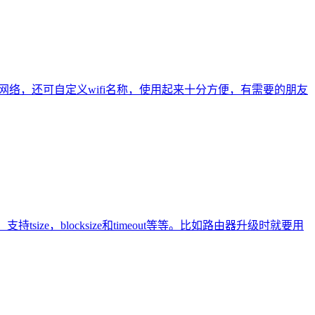
网络，还可自定义wifi名称，使用起来十分方便，有需要的朋友
tsize，blocksize和timeout等等。比如路由器升级时就要用