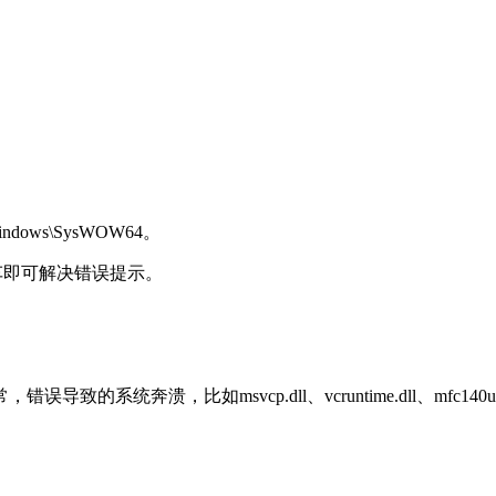
ndows\SysWOW64。
后，回车即可解决错误提示。
奔溃，比如msvcp.dll、vcruntime.dll、mfc140u.