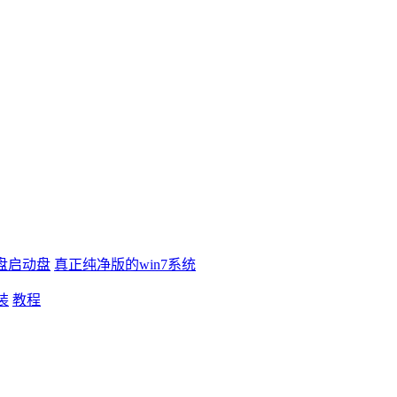
盘启动盘
真正纯净版的win7系统
装
教程