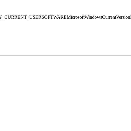
USERSOFTWAREMicrosoftWindowsCurrentVersion
》