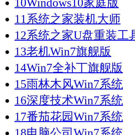
10
Windows10家庭版
11
系统之家装机大师
12
系统之家U盘重装工
13
老机Win7旗舰版
14
Win7全补丁旗舰版
15
雨林木风Win7系统
16
深度技术Win7系统
17
番茄花园Win7系统
18
电脑公司Win7系统