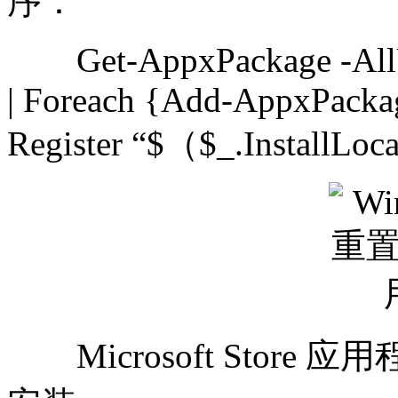
序：
Get-AppxPackage -AllUs
| Foreach {Add-AppxPacka
Register “$（$_.InstallLo
Microsoft Stor