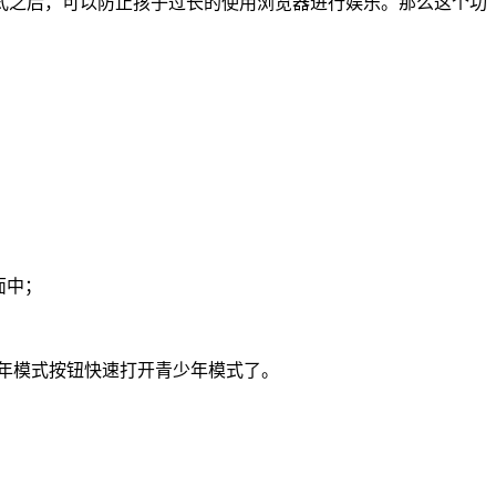
式之后，可以防止孩子过长的使用浏览器进行娱乐。那么这个功
面中；
年模式按钮快速打开青少年模式了。