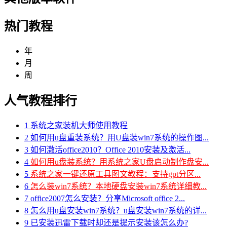
热门教程
年
月
周
人气教程排行
1
系统之家装机大师使用教程
2
如何用u盘重装系统？用U盘装win7系统的操作图...
3
如何激活office2010？Office 2010安装及激活...
4
如何用u盘装系统？用系统之家U盘启动制作盘安...
5
系统之家一键还原工具图文教程：支持gpt分区...
6
怎么装win7系统？本地硬盘安装win7系统详细教...
7
office2007怎么安装？分享Microsoft office 2...
8
怎么用u盘安装win7系统？u盘安装win7系统的详...
9
已安装迅雷下载时却还是提示安装该怎么办?