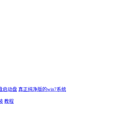
盘启动盘
真正纯净版的win7系统
装
教程