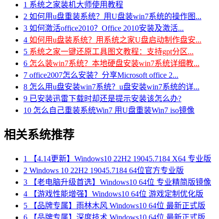
1
系统之家装机大师使用教程
2
如何用u盘重装系统？用U盘装win7系统的操作图...
3
如何激活office2010？Office 2010安装及激活...
4
如何用u盘装系统？用系统之家U盘启动制作盘安...
5
系统之家一键还原工具图文教程：支持gpt分区...
6
怎么装win7系统？本地硬盘安装win7系统详细教...
7
office2007怎么安装？分享Microsoft office 2...
8
怎么用u盘安装win7系统？u盘安装win7系统的详...
9
已安装迅雷下载时却还是提示安装该怎么办?
10
怎么自己重装系统Win7 用U盘重装Win7 iso镜像
相关系统推荐
1
【4.14更新】Windows10 22H2 19045.7184 X64 专业版
2
Windows 10 22H2 19045.7184 64位官方专业版
3
【老电脑升级首选】Windows10 64位 专业精简版镜像
4
【游戏性能增强】Windows10 64位 游戏定制优化版
5
【品牌专属】雨林木风 Windows10 64位 最新正式版
6
【品牌专属】深度技术 Windows10 64位 最新正式版