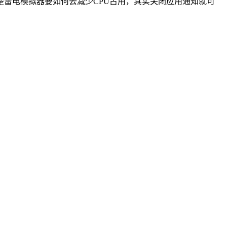
楚雷电模拟器要如何去减少CPU占用，其实关闭应用通知就可