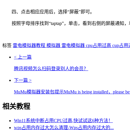
四、点击相应应用后，选择“屏蔽”即可。
按照字母排序找到“taptap”，单击，看到右侧的屏蔽通知
标签
雷电模拟器教程
模拟器
雷电模拟器
cpu占用过高
cup占
< 上一篇
腾讯视频怎么扫码登录别人的会员？
下一篇 >
MuMu模拟器安装包提示MuMu is being installed，please b
相关教程
Win11系统中断占用CPU过高,快试试这6种方法！
wps占用内存过大怎么清理-Wps占用内存过大的...