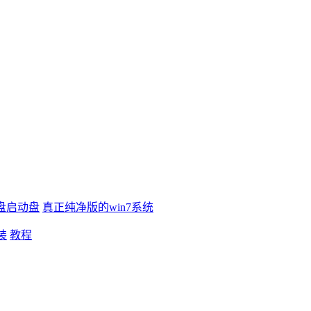
盘启动盘
真正纯净版的win7系统
装
教程