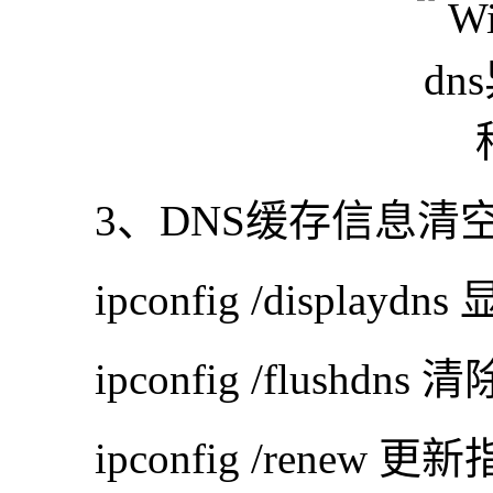
3、DNS缓存信息清空
ipconfig /display
ipconfig /flushdn
ipconfig /renew 更