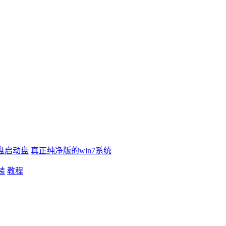
盘启动盘
真正纯净版的win7系统
装
教程