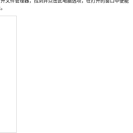
打开文件管理器，找到并点击此电脑选项，在打开的窗口中便能
法。