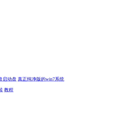
盘启动盘
真正纯净版的win7系统
装
教程